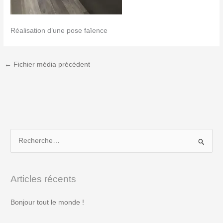
Réalisation d’une pose faïence
←
Fichier média précédent
R
e
c
Articles récents
h
e
Bonjour tout le monde !
r