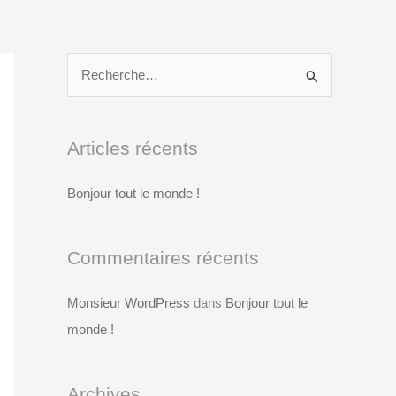
R
e
c
Articles récents
h
e
Bonjour tout le monde !
r
c
Commentaires récents
h
e
Monsieur WordPress
dans
Bonjour tout le
r
monde !
:
Archives